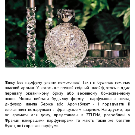
Жінку без парфуму уявити неможливо! Так і її будинок теж має
власний аромат. У когось це пряний східний шлейф, хтось віддає
перевагу океанічному бризу або весняному божественному
півоні. Можна вибрати будь-яку форму - парфумована свічка,
дифузор, лампа Берже або Аромабукет - і порадувати її
елегантним подарунком з французьким шармом. Нагадуємо, що
всі аромати для дому, представлені в ZELENA, розроблені у
Франції найкращими парфумерами та мають такий же багатий
букет, як і справжні парфуми.