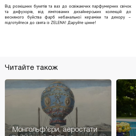
Від розкішних букетів та ваз до освіжаючих парфумерних свічок
та дифузорів, від лімітованих дизайнерських колекцій до
весняного буйства фарб небанальної кераміки та декору –
підготуйтеся до свята із ZELENA! Даруйте цінне!
Читайте також
Монгольф'єри, аеростати