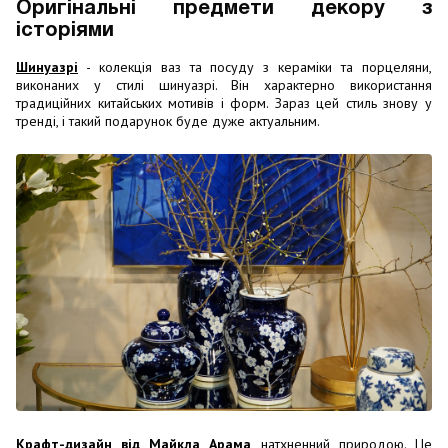
Оригінальні предмети декору з
історіями
Шинуазрі
- колекція ваз та посуду з кераміки та порцеляни,
виконаних у стилі шинуазрі. Він характерно використання
традиційних китайських мотивів і форм. Зараз цей стиль знову у
тренді, і такий подарунок буде дуже актуальним.
Крафт-дизайн від Майкла Арама
, натхненний природою. Це