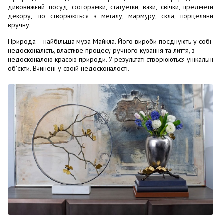
дивовижний посуд, фоторамки, статуетки, вази, свічки, предмети
декору, що створюються з металу, мармуру, скла, порцеляни
вручну.
Природа – найбільша муза Майкла. Його вироби поєднують у собі
недосконалість, властиве процесу ручного кування та лиття, з
недосконалою красою природи. У результаті створюються унікальні
об'єкти. Вчинені у своїй недосконалості.