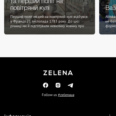
та перший політ на
повітряній кулі
Ваз
Перший політ людей на повітряній кулі відбувся
Abhika
у Франції 21 листопада 1783 року. До цієї
не бої
річниці ми й підготували невелику новину про
формою
творців повіт...
дерево
Follow us
#zelenaua