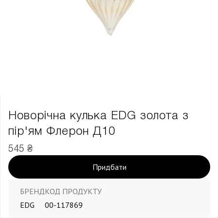
Новорічна кулька EDG золота з
пір'ям Флерон Д10
545 ₴
Придбати
БРЕНД
КОД ПРОДУКТУ
EDG
00-117869