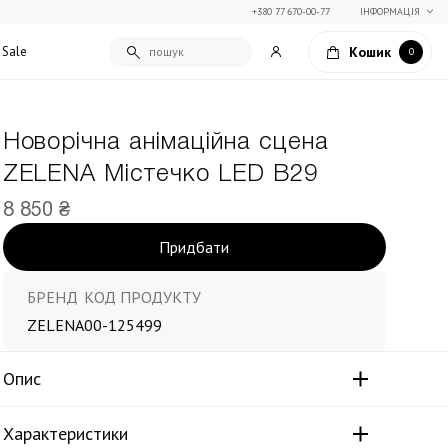
+380 77 670-00-77
ІНФОРМАЦІЯ
Кошик
Sale
0
Новорічна анімаційна сцена
Подарункові сертифікати
ZELENA Містечко LED В29
Текстиль для дому
Упаковка подарунків
Покривала та пледи
8 850 ₴
Подарунки на Свято Весни
Декоративні подушки
Придбати
Подарунки на 14 лютого
Постільна білизна
Столовий текстиль
Штори та фіранки
БРЕНД
КОД ПРОДУКТУ
ZELENA
00-125499
Опис
Характеристики