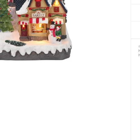
Декор для Хеллоуіну