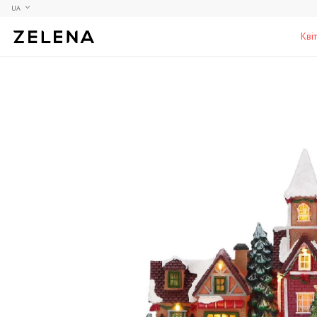
UA
Кві
Півонії
Колекційні моделі
Меблі
Гортензії
Аксесуари для кабінету
Столи
Троянди
Настільні ігри
Стільці
Фрезії
Чоловічі аромати для дому
Шафи, комоди та тумби
С
Елітні лампи та люстри
Аксесуари для бару
Підставки та п'єдестали
Г
Вази для чоловіків
Н
К