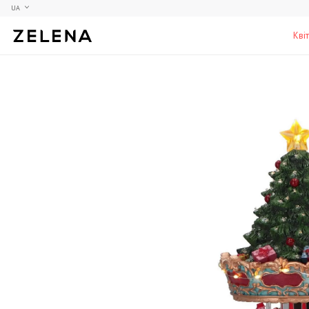
UA
Кві
Півонії
Колекційні моделі
Меблі
Гортензії
Аксесуари для кабінету
Столи
Троянди
Настільні ігри
Стільці
Фрезії
Чоловічі аромати для дому
Шафи, комоди та тумби
С
Елітні лампи та люстри
Аксесуари для бару
Підставки та п'єдестали
Г
Вази для чоловіків
Н
К