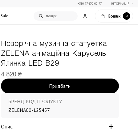
+380 77 670-00-77
ІНФОРМАЦІЯ
Кошик
Sale
0
Новорічна музична статуетка
Подарункові сертифікати
ZELENA анімаційна Карусель
Текстиль для дому
Упаковка подарунків
Ялинка LED В29
Покривала та пледи
Подарунки на Свято Весни
Декоративні подушки
4 820 ₴
Подарунки на 14 лютого
Постільна білизна
Столовий текстиль
Придбати
Штори та фіранки
БРЕНД
КОД ПРОДУКТУ
ZELENA
00-125457
Опис