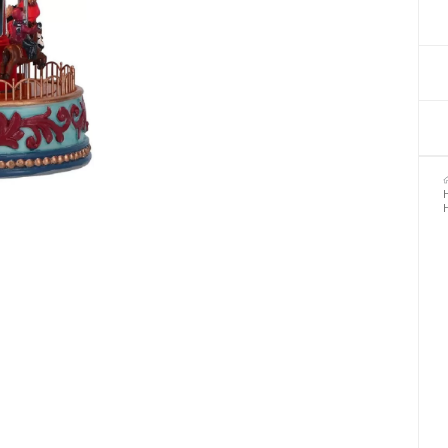
Декор для Хеллоуіну