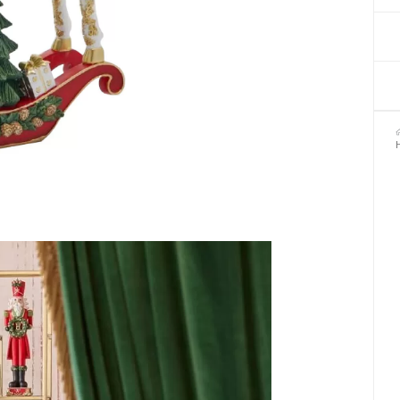
Декор для Хеллоуіну