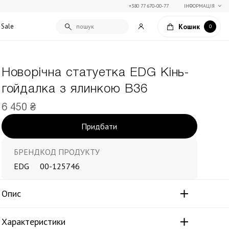
+380 77 670-00-77
ІНФОРМАЦІЯ
Кошик
Sale
0
Новорічна статуетка EDG Кінь-
Подарункові сертифікати
гойдалка з ялинкою В36
Текстиль для дому
Упаковка подарунків
Покривала та пледи
6 450 ₴
Подарунки на Свято Весни
Декоративні подушки
Придбати
Подарунки на 14 лютого
Постільна білизна
Столовий текстиль
Штори та фіранки
БРЕНД
КОД ПРОДУКТУ
EDG
00-125746
Опис
Характеристики