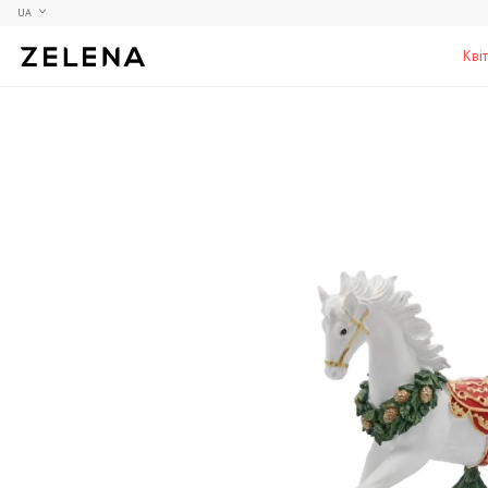
UA
Кві
Півонії
Колекційні моделі
Меблі
Гортензії
Аксесуари для кабінету
Столи
Троянди
Настільні ігри
Стільці
Фрезії
Чоловічі аромати для дому
Шафи, комоди та тумби
С
Елітні лампи та люстри
Аксесуари для бару
Підставки та п'єдестали
Г
Вази для чоловіків
Н
К