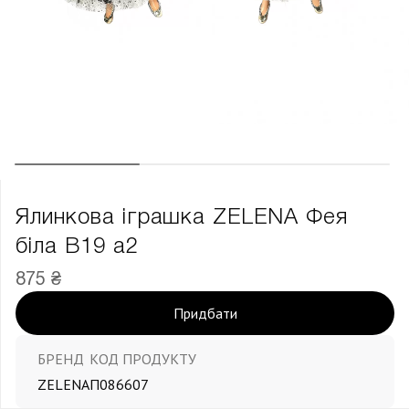
Ялинкова іграшка ZELENA Фея
біла В19 а2
875 ₴
Придбати
БРЕНД
КОД ПРОДУКТУ
ZELENA
П086607