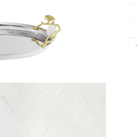
Декор для Хеллоуіну