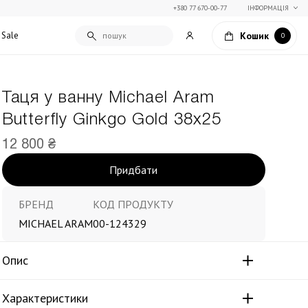
+380 77 670-00-77
ІНФОРМАЦІЯ
Кошик
Sale
0
Таця у ванну Michael Aram
Подарункові сертифікати
Butterfly Ginkgo Gold 38х25
Текстиль для дому
Упаковка подарунків
Покривала та пледи
12 800 ₴
Подарунки на Свято Весни
Декоративні подушки
Придбати
Подарунки на 14 лютого
Постільна білизна
Столовий текстиль
Штори та фіранки
БРЕНД
КОД ПРОДУКТУ
MICHAEL ARAM
00-124329
Опис
Характеристики