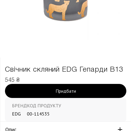
Свічник скляний EDG Гепарди В13
545 ₴
Придбати
БРЕНД
КОД ПРОДУКТУ
EDG
00-114535
Опис