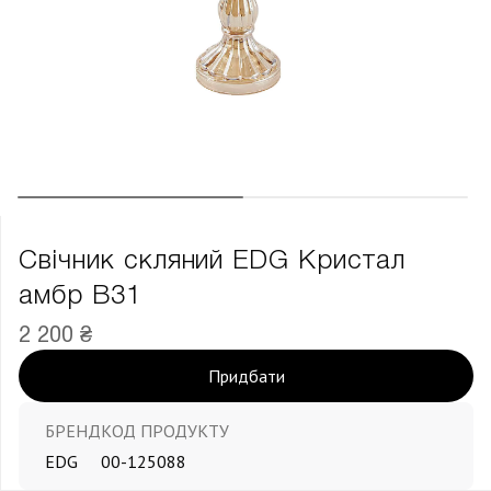
Свічник скляний EDG Кристал
амбр В31
2 200 ₴
Придбати
БРЕНД
КОД ПРОДУКТУ
EDG
00-125088