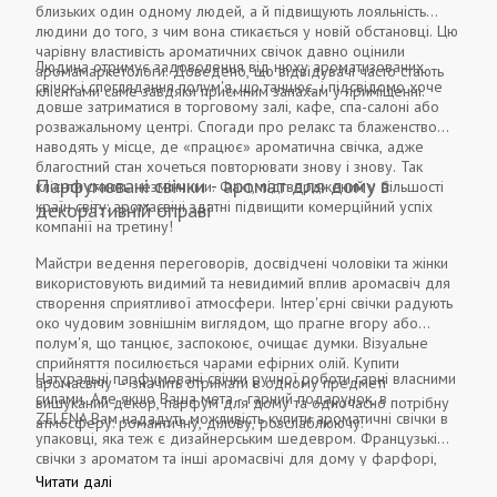
близьких один одному людей, а й підвищують лояльність
людини до того, з чим вона стикається у новій обстановці. Цю
чарівну властивість ароматичних свічок давно оцінили
Людина отримує задоволення від нюху ароматизованих
аромамаркетологи. Доведено, що відвідувачі часто стають
свічок і споглядання полум'я, що танцює, і підсвідомо хоче
клієнтами саме завдяки приємним запахам у приміщенні.
довше затриматися в торговому залі, кафе, спа-салоні або
розважальному центрі. Спогади про релакс та блаженство
наводять у місце, де «працює» ароматична свічка, адже
благостний стан хочеться повторювати знову і знову. Так
Парфумовані свічки - аромат для дому в
клієнти стають незмінними. Факт, підтверджений у більшості
країн світу: аромасвічі здатні підвищити комерційний успіх
декоративній оправі
компанії на третину!
Майстри ведення переговорів, досвідчені чоловіки та жінки
використовують видимий та невидимий вплив аромасвіч для
створення сприятливої ​​атмосфери. Інтер'єрні свічки радують
око чудовим зовнішнім виглядом, що прагне вгору або
полум'я, що танцює, заспокоює, очищає думки. Візуальне
сприйняття посилюється чарами ефірних олій. Купити
Натуральні парфумовані свічки ручної роботи гарні власними
аромасвічу – значить отримати в одному предметі
силами. Але якщо Ваша мета - гарний подарунок, в
вишуканий декор, парфум для дому та одночасно потрібну
ZELENA Вам нададуть можливість купити ароматичні свічки в
атмосферу: романтичну, ділову, розслаблюючу.
упаковці, яка теж є дизайнерським шедевром. Французькі
свічки з ароматом та інші аромасвічі для дому у фарфорі,
склі, фаянсі залишать себе слід на довгі роки у вигляді
Читати далі