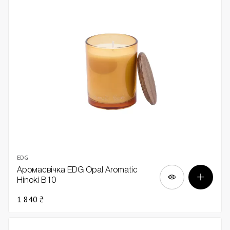
EDG
Аромасвічка EDG Opal Aromatic
Hinoki В10
1 840 ₴