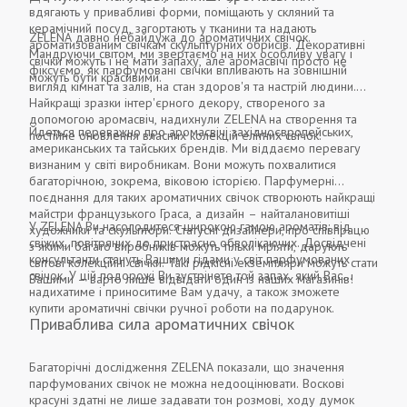
вдягають у привабливі форми, поміщають у скляний та
керамічний посуд, загортають у тканини та надають
ZELENA давно небайдужа до ароматичних свічок.
ароматизованим свічкам скульптурних обрисів. Декоративні
Мандруючи світом, ми звертаємо на них особливу увагу і
свічки можуть і не мати запаху, але аромасвічі просто не
фіксуємо, як парфумовані свічки впливають на зовнішній
можуть бути красивими.
вигляд кімнат та залів, на стан здоров'я та настрій людини.
Найкращі зразки інтер'єрного декору, створеного за
допомогою аромасвіч, надихнули ZELENA на створення та
Йдеться переважно про аромасвічі західноєвропейських,
постійне оновлення власних колекцій елітних свічок.
американських та тайських брендів. Ми віддаємо перевагу
визнаним у світі виробникам. Вони можуть похвалитися
багаторічною, зокрема, віковою історією. Парфумерні
поєднання для таких ароматичних свічок створюють найкращі
майстри французького Граса, а дизайн – найталановитіші
У ZELENA Ви насолодитеся широкою гамою ароматів: від
художники та скульптори. Статусні дизайнери, про співпрацю
свіжих, повітряних до пристрасно обволікаючих. Досвідчені
з якими багато виробників можуть тільки мріяти, дарують
консультанти стануть Вашими гідами у світ парфумованих
світові колекційні свічки. Такі рідкісні екземпляри можуть стати
свічок. У цій подорожі Ви зустрінете той запах, який Вас
Вашими – варто лише відвідати один із наших магазинів!
надихатиме і приноситиме Вам удачу, а також зможете
купити ароматичні свічки ручної роботи на подарунок.
Приваблива сила ароматичних свічок
Багаторічні дослідження ZELENA показали, що значення
парфумованих свічок не можна недооцінювати. Воскові
красуні здатні не лише задавати тон розмові, ходу думок