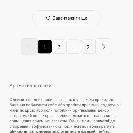
Завантажити ще
1
2
...
9
Ароматичні свічки
Одними з перших вони виникають в уяві, коли приходить
бажання побалувати себе або зробити приємний подарунок
мамі, подрузі, або коли потрібний оригінальний декор
інтер'єру. Основне призначення аромасвічі – наповнити
приміщення приємним запахом. Однак люди, причетні до
створення парфумованих свічок, - естети, і вони прагнуть
Де купити найнезвичайніші аромасвічки?
творити досконалу красу. Саме тому запашний вогонь