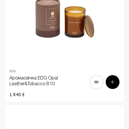
EDG
Аромасвічка EDG Opal
Leather&Tobacco В10
1 840 ₴