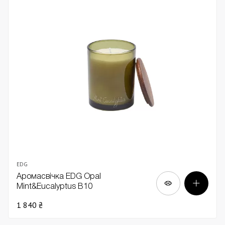
EDG
Аромасвічка EDG Opal
Mint&Eucalyptus В10
1 840 ₴