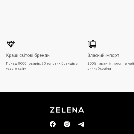
шедевральних ємностей. Вони залишаються чистими, коли
вигоряють по-справжньому якісні ароматизовані свічки.
Кращі світові бренди
Власний імпорт
Понад 8000 товарів. 50 топових брендів з
100% гарантія якості та на
усього світу
ринку України