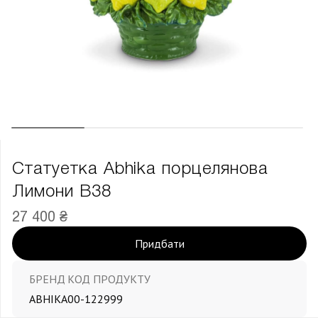
Статуетка Abhika порцелянова
Лимони В38
27 400 ₴
Придбати
БРЕНД
КОД ПРОДУКТУ
ABHIKA
00-122999