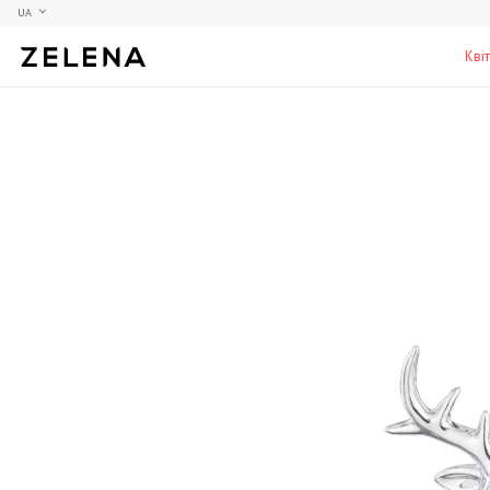
UA
Кві
Півонії
Колекційні моделі
Меблі
Гортензії
Аксесуари для кабінету
Столи
Троянди
Настільні ігри
Стільці
Фрезії
Чоловічі аромати для дому
Шафи, комоди та тумби
С
Елітні лампи та люстри
Аксесуари для бару
Підставки та п'єдестали
Г
Вази для чоловіків
Н
К