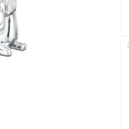
Декор для Хеллоуіну