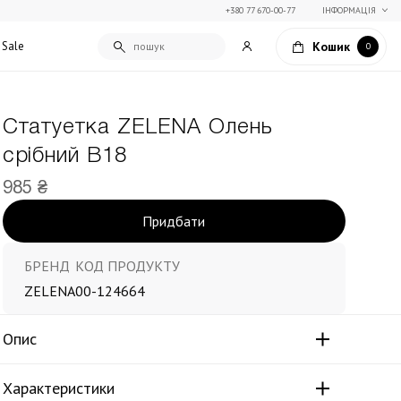
+380 77 670-00-77
ІНФОРМАЦІЯ
Кошик
Sale
0
Статуетка ZELENA Олень
Подарункові сертифікати
срібний В18
Текстиль для дому
Упаковка подарунків
Покривала та пледи
985 ₴
Подарунки на Свято Весни
Декоративні подушки
Придбати
Подарунки на 14 лютого
Постільна білизна
Столовий текстиль
Штори та фіранки
БРЕНД
КОД ПРОДУКТУ
ZELENA
00-124664
Опис
Характеристики