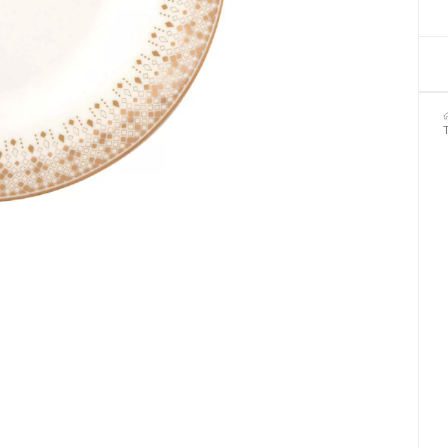
Декор для Хеллоуіну