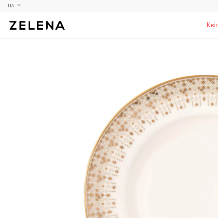
UA
Кві
Півонії
Колекційні моделі
Меблі
Гортензії
Аксесуари для кабінету
Столи
Троянди
Настільні ігри
Стільці
Фрезії
Чоловічі аромати для дому
Шафи, комоди та тумби
С
Елітні лампи та люстри
Аксесуари для бару
Підставки та п'єдестали
Г
Вази для чоловіків
Н
К