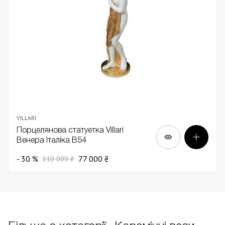
VILLARI
Порцелянова статуетка Villari
Венера Італіка В54
- 30 %
77 000 ₴
110 000 ₴