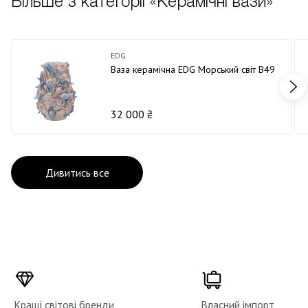
Більше з категорії «Керамічні вази»
EDG
Ваза керамічна EDG Морський світ В49
32 000 ₴
Дивитись все
Кращі світові бренди
Власний імпорт