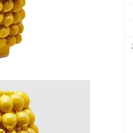
Декор для Хеллоуіну