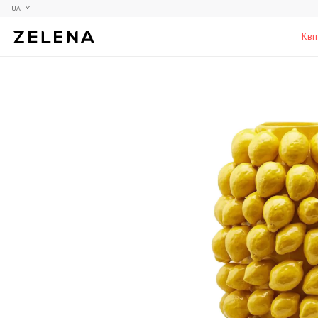
UA
Кві
Півонії
Колекційні моделі
Меблі
Гортензії
Аксесуари для кабінету
Столи
Троянди
Настільні ігри
Стільці
Фрезії
Чоловічі аромати для дому
Шафи, комоди та тумби
С
Елітні лампи та люстри
Аксесуари для бару
Підставки та п'єдестали
Г
Вази для чоловіків
Н
К