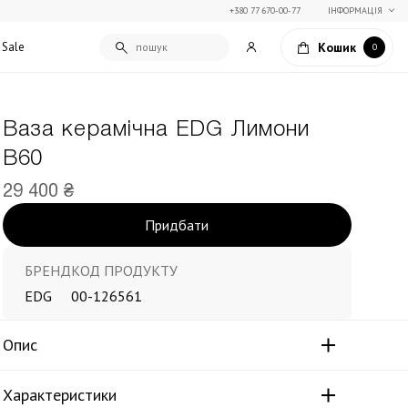
+380 77 670-00-77
ІНФОРМАЦІЯ
Кошик
Sale
0
Ваза керамічна EDG Лимони
Подарункові сертифікати
В60
Текстиль для дому
Упаковка подарунків
Покривала та пледи
29 400 ₴
Подарунки на Свято Весни
Декоративні подушки
Придбати
Подарунки на 14 лютого
Постільна білизна
Столовий текстиль
Штори та фіранки
БРЕНД
КОД ПРОДУКТУ
EDG
00-126561
Опис
Характеристики