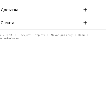
Доставка
Оплата
ZELENA
Предмети інтер'єру
Декор для дому
Вази
Керамічні вази