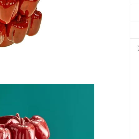
Декор для Хеллоуіну