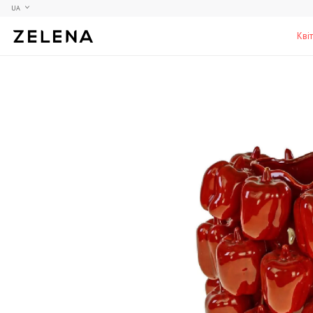
UA
Кві
Півонії
Колекційні моделі
Меблі
Гортензії
Аксесуари для кабінету
Столи
Троянди
Настільні ігри
Стільці
Фрезії
Чоловічі аромати для дому
Шафи, комоди та тумби
С
Елітні лампи та люстри
Аксесуари для бару
Підставки та п'єдестали
Г
Вази для чоловіків
Н
К