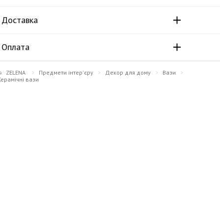
Доставка
Оплата
ZELENA
Предмети інтер'єру
Декор для дому
Вази
Керамічні вази