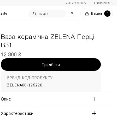
+380 77 670-00-77
ІНФОРМАЦІЯ
Кошик
Sale
0
Ваза керамічна ZELENA Перці
Подарункові сертифікати
В31
Текстиль для дому
Упаковка подарунків
Покривала та пледи
12 800 ₴
Подарунки на Свято Весни
Декоративні подушки
Придбати
Подарунки на 14 лютого
Постільна білизна
Столовий текстиль
Штори та фіранки
БРЕНД
КОД ПРОДУКТУ
ZELENA
00-126220
Опис
Характеристики