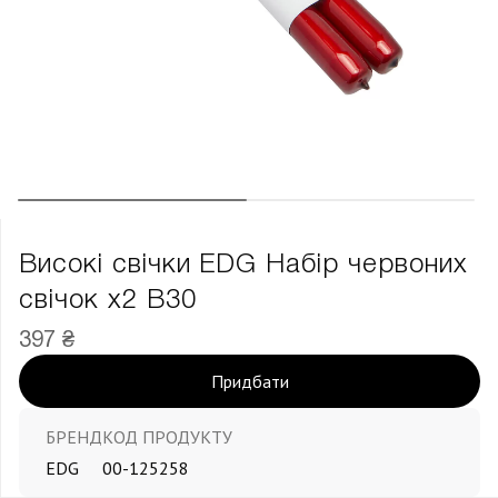
Високі свічки EDG Набір червоних
свічок х2 В30
397 ₴
Придбати
БРЕНД
КОД ПРОДУКТУ
EDG
00-125258