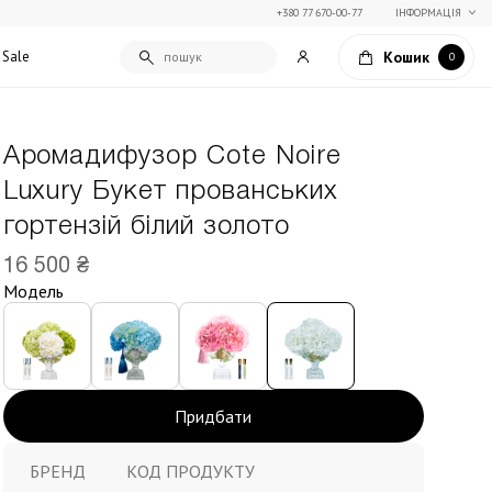
+380 77 670-00-77
ІНФОРМАЦІЯ
Кошик
Sale
0
Аромадифузор Cote Noire
Подарункові сертифікати
Luxury Букет прованських
Текстиль для дому
Упаковка подарунків
гортензій білий золото
Покривала та пледи
Подарунки на Свято Весни
Декоративні подушки
16 500 ₴
Подарунки на 14 лютого
Постільна білизна
Модель
Столовий текстиль
Штори та фіранки
Придбати
БРЕНД
КОД ПРОДУКТУ