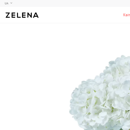
UA
Кві
Півонії
Колекційні моделі
Меблі
Гортензії
Аксесуари для кабінету
Столи
Троянди
Настільні ігри
Стільці
Фрезії
Чоловічі аромати для дому
Шафи, комоди та тумби
С
Елітні лампи та люстри
Аксесуари для бару
Підставки та п'єдестали
Г
Вази для чоловіків
Н
К