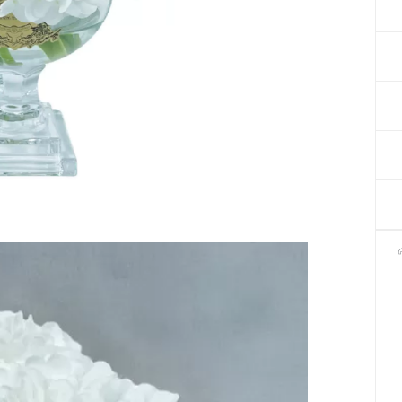
Декор для Хеллоуіну