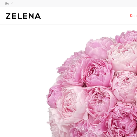
UA
Кві
Півонії
Колекційні моделі
Меблі
Гортензії
Аксесуари для кабінету
Столи
Троянди
Настільні ігри
Стільці
Фрезії
Чоловічі аромати для дому
Шафи, комоди та тумби
С
Елітні лампи та люстри
Аксесуари для бару
Підставки та п'єдестали
Г
Вази для чоловіків
Н
К