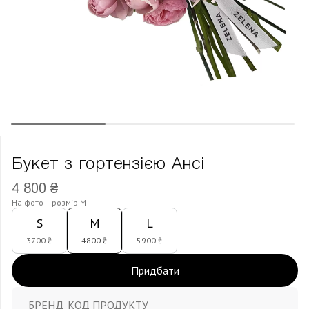
Букет з гортензією Ансі
4 800 ₴
На фото – розмір M
S
M
L
3700 ₴
4800 ₴
5900 ₴
Придбати
БРЕНД
КОД ПРОДУКТУ