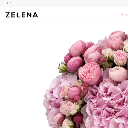
UA
Кві
Півонії
Колекційні моделі
Меблі
Гортензії
Аксесуари для кабінету
Столи
Троянди
Настільні ігри
Стільці
Фрезії
Чоловічі аромати для дому
Шафи, комоди та тумби
С
Елітні лампи та люстри
Аксесуари для бару
Підставки та п'єдестали
Г
Вази для чоловіків
Н
К