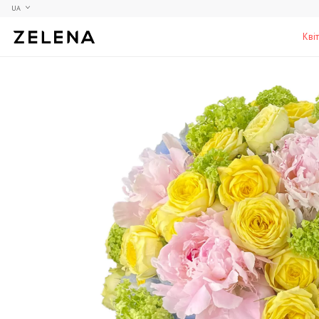
UA
Кві
Півонії
Колекційні моделі
Меблі
Гортензії
Аксесуари для кабінету
Столи
Троянди
Настільні ігри
Стільці
Фрезії
Чоловічі аромати для дому
Шафи, комоди та тумби
С
Елітні лампи та люстри
Аксесуари для бару
Підставки та п'єдестали
Г
Вази для чоловіків
Н
К