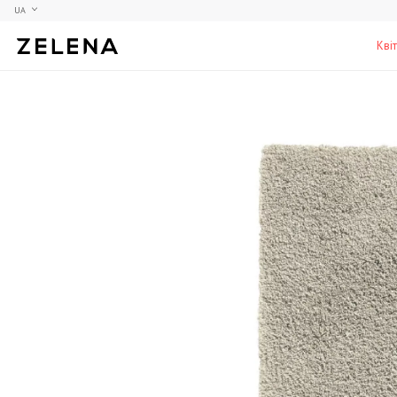
UA
Кві
Півонії
Колекційні моделі
Меблі
Гортензії
Аксесуари для кабінету
Столи
Троянди
Настільні ігри
Стільці
Фрезії
Чоловічі аромати для дому
Шафи, комоди та тумби
С
Елітні лампи та люстри
Аксесуари для бару
Підставки та п'єдестали
Г
Вази для чоловіків
Н
К