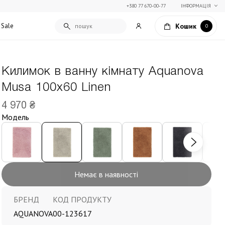
+380 77 670-00-77
ІНФОРМАЦІЯ
Кошик
Sale
0
Килимок в ванну кімнату Aquanova
Подарункові сертифікати
Musa 100х60 Linen
Текстиль для дому
Упаковка подарунків
Покривала та пледи
4 970 ₴
Подарунки на Свято Весни
Декоративні подушки
Модель
Подарунки на 14 лютого
Постільна білизна
Столовий текстиль
Штори та фіранки
Немає в наявності
БРЕНД
КОД ПРОДУКТУ
AQUANOVA
00-123617