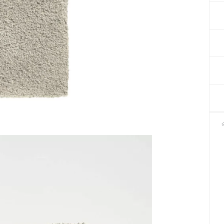
Декор для Хеллоуіну