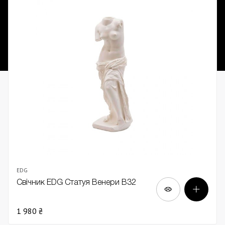
EDG
Свічник EDG Статуя Венери В32
1 980 ₴