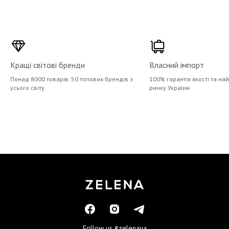
Кращі світові бренди
Власний імпорт
Понад 8000 товарів. 50 топових брендів з
100% гарантія якості та на
усього світу
ринку України
Follow us
#zelenaua