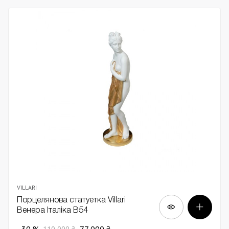
VILLARI
Порцелянова статуетка Villari
Венера Італіка В54
- 30 %
77 000 ₴
110 000 ₴