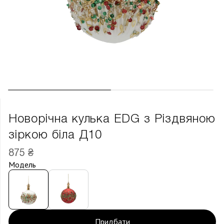
Новорічна кулька EDG з Різдвяною
зіркою біла Д10
875 ₴
Модель
Придбати