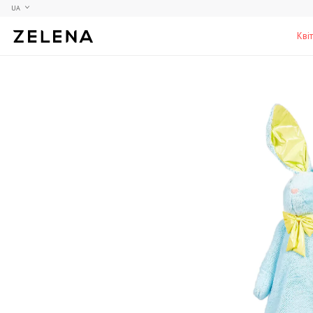
UA
Кві
Півонії
Колекційні моделі
Меблі
Гортензії
Аксесуари для кабінету
Столи
Троянди
Настільні ігри
Стільці
Фрезії
Чоловічі аромати для дому
Шафи, комоди та тумби
С
Елітні лампи та люстри
Аксесуари для бару
Підставки та п'єдестали
Г
Вази для чоловіків
Н
К