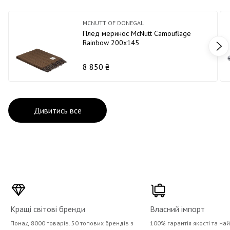
MCNUTT OF DONEGAL
Плед меринос McNutt Camouflage
Rainbow 200х145
8 850 ₴
Дивитись все
Кращі світові бренди
Власний імпорт
Понад 8000 товарів. 50 топових брендів з
100% гарантія якості та на