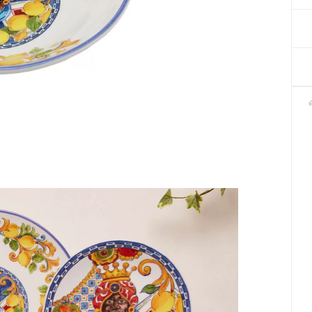
Декор для Хеллоуіну