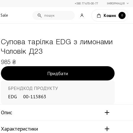
+380 77 670-00-77
ІНФОРМАЦІЯ
Кошик
Sale
0
Супова тарілка EDG з лимонами
Подарункові сертифікати
Чоловік Д23
Текстиль для дому
Упаковка подарунків
Покривала та пледи
985 ₴
Подарунки на Свято Весни
Декоративні подушки
Придбати
Подарунки на 14 лютого
Постільна білизна
Столовий текстиль
Штори та фіранки
БРЕНД
КОД ПРОДУКТУ
EDG
00-115863
Опис
Характеристики