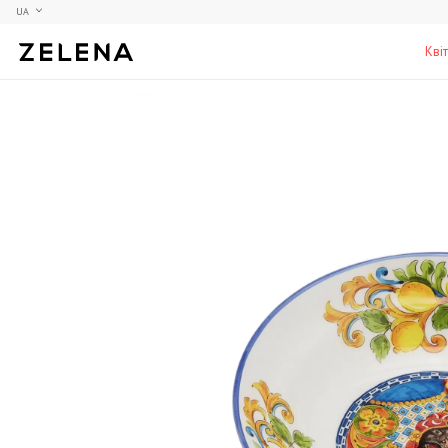
UA
Кві
Півонії
Колекційні моделі
Меблі
Гортензії
Аксесуари для кабінету
Столи
Троянди
Настільні ігри
Стільці
Фрезії
Чоловічі аромати для дому
Шафи, комоди та тумби
С
Елітні лампи та люстри
Аксесуари для бару
Підставки та п'єдестали
Г
Вази для чоловіків
Н
К