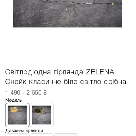
Світлодіодна гірлянда ZELENA
Снейк класичне біле світло срібна
1 490 - 2 650 ₴
Модель
Довжина гірлянди