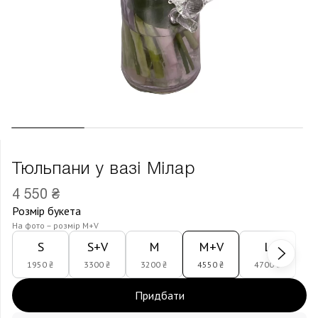
Тюльпани у вазі Мілар
4 550 ₴
Розмір букета
На фото – розмір M+V
S
S+V
M
M+V
L
1950 ₴
3300 ₴
3200 ₴
4550 ₴
4700 ₴
Придбати