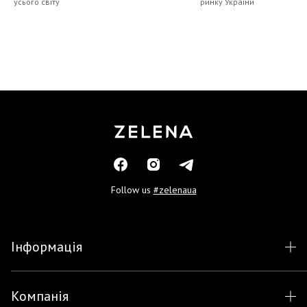
усього світу
ринку України
Follow us
#zelenaua
Інформація
Компанія