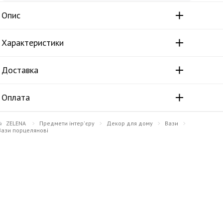
Опис
Характеристики
Доставка
Оплата
ZELENA
Предмети інтер'єру
Декор для дому
Вази
Вази порцелянові