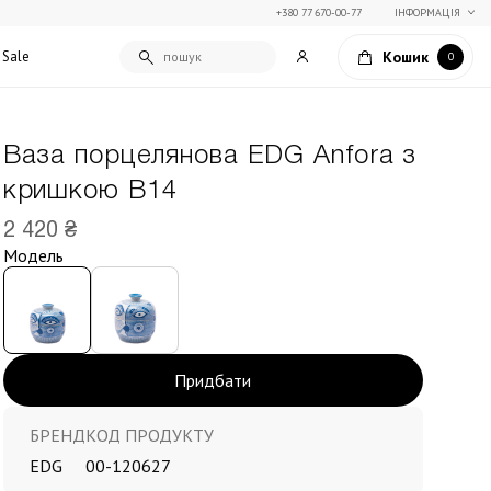
+380 77 670-00-77
ІНФОРМАЦІЯ
Кошик
Sale
0
Ваза порцелянова EDG Anfora з
Подарункові сертифікати
кришкою В14
Текстиль для дому
Упаковка подарунків
Покривала та пледи
2 420 ₴
Подарунки на Свято Весни
Декоративні подушки
Модель
Подарунки на 14 лютого
Постільна білизна
Столовий текстиль
Штори та фіранки
Придбати
БРЕНД
КОД ПРОДУКТУ
EDG
00-120627