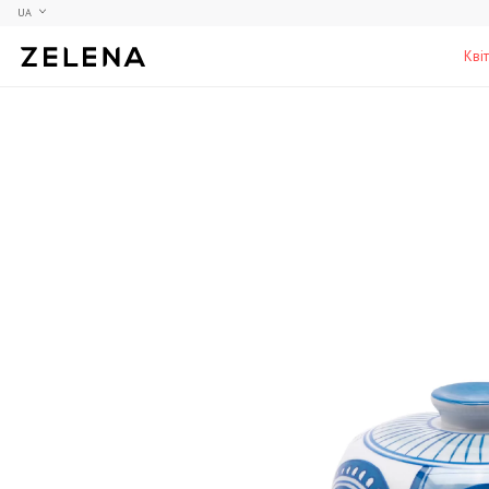
UA
Кві
Півонії
Колекційні моделі
Меблі
Гортензії
Аксесуари для кабінету
Столи
Троянди
Настільні ігри
Стільці
Фрезії
Чоловічі аромати для дому
Шафи, комоди та тумби
С
Елітні лампи та люстри
Аксесуари для бару
Підставки та п'єдестали
Г
Вази для чоловіків
Н
К