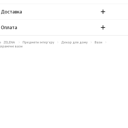
Доставка
Оплата
ZELENA
Предмети інтер'єру
Декор для дому
Вази
Керамічні вази