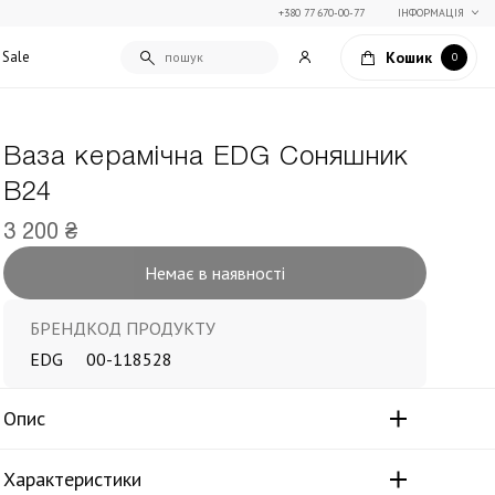
+380 77 670-00-77
ІНФОРМАЦІЯ
Кошик
Sale
0
Ваза керамічна EDG Соняшник
Подарункові сертифікати
В24
Текстиль для дому
Упаковка подарунків
Покривала та пледи
3 200 ₴
Подарунки на Свято Весни
Декоративні подушки
Немає в наявності
Подарунки на 14 лютого
Постільна білизна
Столовий текстиль
Штори та фіранки
БРЕНД
КОД ПРОДУКТУ
EDG
00-118528
Опис
Характеристики