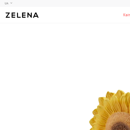
UA
Кві
Півонії
Колекційні моделі
Меблі
Гортензії
Аксесуари для кабінету
Столи
Троянди
Настільні ігри
Стільці
Фрезії
Чоловічі аромати для дому
Шафи, комоди та тумби
С
Елітні лампи та люстри
Аксесуари для бару
Підставки та п'єдестали
Г
Вази для чоловіків
Н
К