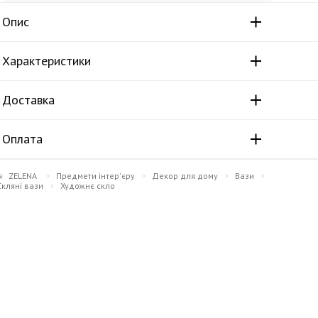
Опис
Характеристики
Доставка
Оплата
ZELENA
Предмети інтер'єру
Декор для дому
Вази
Скляні вази
Художнє скло