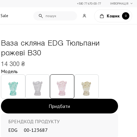
+380 77 670-00-77
ІНФОРМАЦІЯ
Кошик
Sale
0
Ваза скляна EDG Тюльпани
Подарункові сертифікати
рожеві В30
Текстиль для дому
Упаковка подарунків
Покривала та пледи
14 300 ₴
Подарунки на Свято Весни
Декоративні подушки
Модель
Подарунки на 14 лютого
Постільна білизна
Столовий текстиль
Штори та фіранки
Придбати
БРЕНД
КОД ПРОДУКТУ
EDG
00-123687