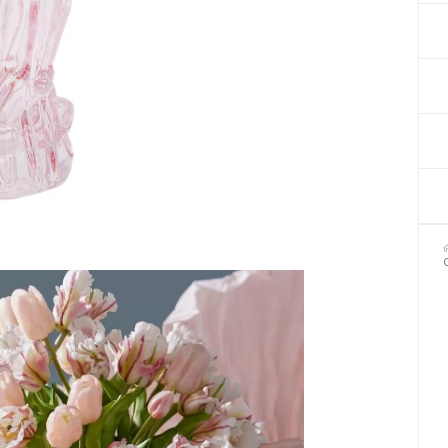
Декор для Хеллоуіну