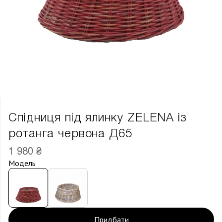
Спідниця під ялинку ZELENA із
ротанга червона Д65
1 980 ₴
Модель
Придбати