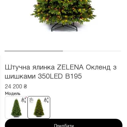
Штучна ялинка ZELENA Окленд з
шишками 350LED В195
24 200 ₴
Модель
Придбати