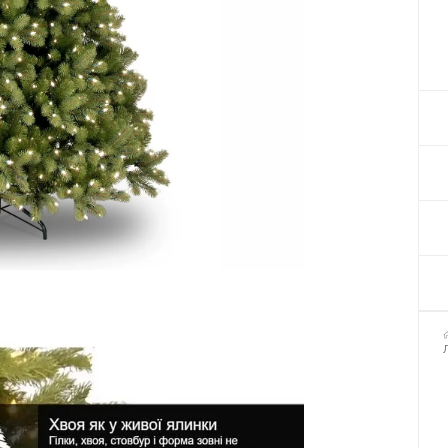
Декор для Хеллоуіну