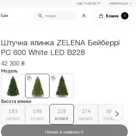
+380 77 670-00-77
ІНФОРМАЦІЯ
Кошик
Sale
0
Штучна ялинка ZELENA Бейберрі
Подарункові сертифікати
PC 600 White LED В228
Текстиль для дому
Упаковка подарунків
Покривала та пледи
42 300 ₴
Подарунки на Свято Весни
Декоративні подушки
Модель
Подарунки на 14 лютого
Постільна білизна
Столовий текстиль
Штори та фіранки
Висота ялинки
183
198
228
274
306
36
28700 ₴
32200 ₴
42300 ₴
68500 ₴
76500 ₴
1080
Немає в наявності