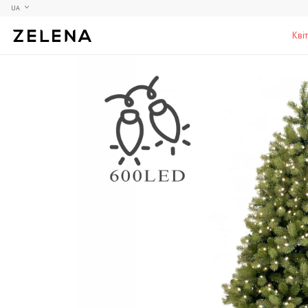
UA
Кві
Півонії
Колекційні моделі
Меблі
Гортензії
Аксесуари для кабінету
Столи
Троянди
Настільні ігри
Стільці
Фрезії
Чоловічі аромати для дому
Шафи, комоди та тумби
С
Елітні лампи та люстри
Аксесуари для бару
Підставки та п'єдестали
Г
Вази для чоловіків
Н
К